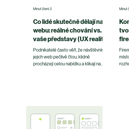
Minut čtení: 2
Minut č
Co lidé skutečně dělají na
Kom
webu: reálné chování vs.
tvo
vaše představy (UX realita)
fir
20
Podnikatelé často věří, že návštěvníci
Firem
jejich web pečlivě čtou, klidně
místo
procházejí celou nabídku a klikají na
rozho
všechna tlačítka. Realita je úplně jiná. Co
roce
lidé skutečně dělají na webu? Lidé jsou
očeká
na webu netrpěliví, rozhodují se během
info
vteřin a většinu obsahu pouze přeletí
změn
očima. A pokud web není přizpůsobený
tomu, jak lidé skutečně fungují,
nepomůže ani atraktivní grafika. Tento
článek rozbíjí nejčastější mýty a
ukazuje, jak reálné chování uživatelů