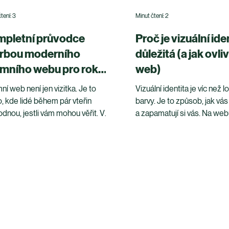
tení: 3
Minut čtení: 2
pletní průvodce
Proč je vizuální ide
rbou moderního
důležitá (a jak ovli
emního webu pro rok
web)
25
ní web není jen vizitka. Je to
Vizuální identita je víc než 
, kde lidé během pár vteřin
barvy. Je to způsob, jak vás
dnou, jestli vám mohou věřit. V
a zapamatují si vás. Na we
 2025 se změnily technologie,
o tom, jestli působíte důvě
vání i způsoby, jak lidé vyhledávají
profesionálně - nebo nejas
rmace - a moderní web musí těmto
roztříštěně.
ám odpovídat.