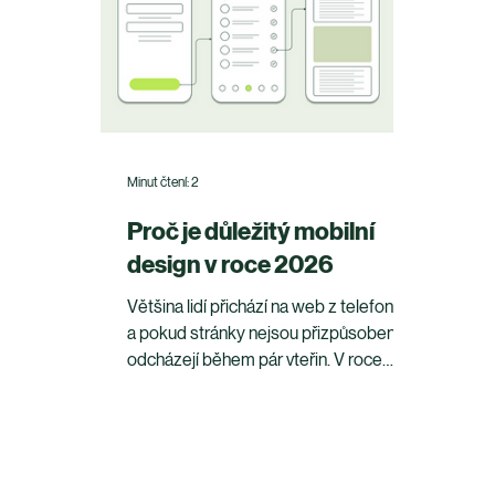
ovlivňuje výsledky vašeho web
Minut čtení: 2
Proč je důležitý mobilní
design v roce 2026
Většina lidí přichází na web z telefonu –
a pokud stránky nejsou přizpůsobené,
odcházejí během pár vteřin. V roce
2025 už je mobilní design základ, ne
nadstandard.