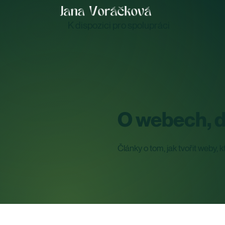
K dispozici pro spolupráci
O webech, d
Články o tom, jak tvořit weby, k