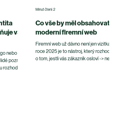
Minut čtení: 2
ntita
Co vše by měl obsahovat
vňuje váš
moderní firemní web
Firemní web už dávno není jen vizitka. V
roce 2025 je to nástroj, který rozhoduje
logo nebo
o tom, jestli vás zákazník osloví -> nebo
 lidé poznají
odejde jinam. Moderní web musí být
bu rozhoduje
nejen hezký, ale i přehledný,
ryhodně,
důvěryhodný a technicky funkční.
ně a