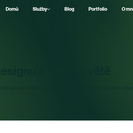
Domů
Služby
Blog
Portfolio
O mn
Blog
esignu a online světě
teré vypadají dobře, fungují spolehlivě a přitahují pozornost zákaz