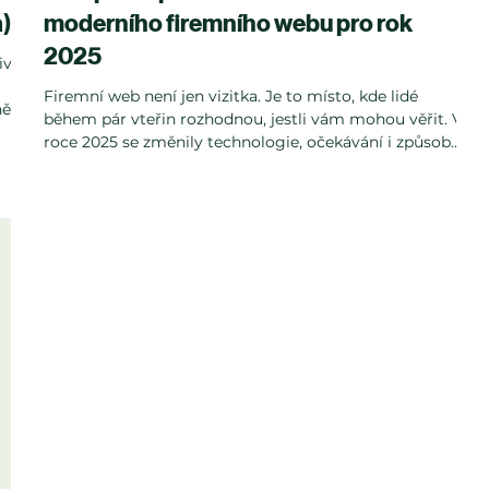
a)
moderního firemního webu pro rok
2025
ivě
Firemní web není jen vizitka. Je to místo, kde lidé
ně
během pár vteřin rozhodnou, jestli vám mohou věřit. V
jí
roce 2025 se změnily technologie, očekávání i způsoby,
a.
jak lidé vyhledávají informace - a moderní web musí
těmto změnám odpovídat.
web