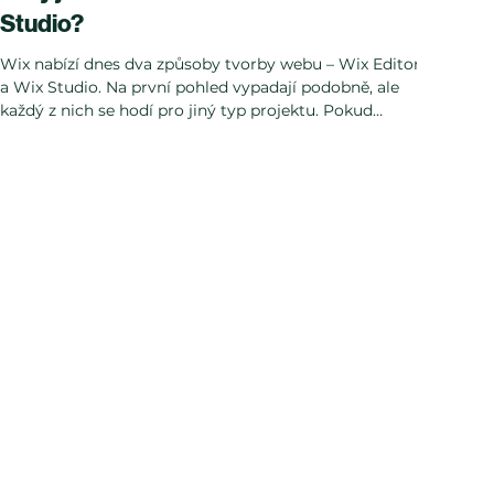
Studio?
Wix nabízí dnes dva způsoby tvorby webu – Wix Editor
a Wix Studio. Na první pohled vypadají podobně, ale
každý z nich se hodí pro jiný typ projektu. Pokud
vybíráte, kde si nechat vytvořit nebo spravovat web,
správná volba vám může ušetřit čas, peníze i nervy.