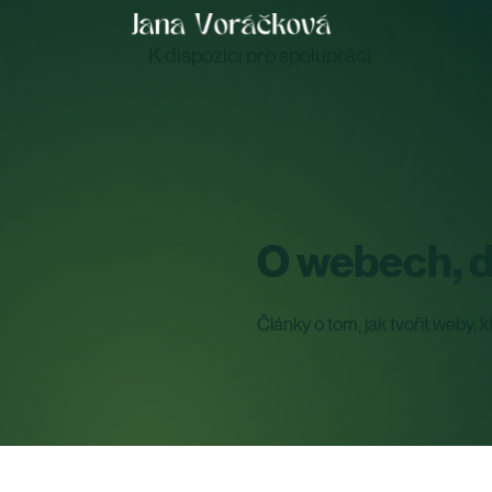
K dispozici pro spolupráci
O webech, d
Články o tom, jak tvořit weby, k