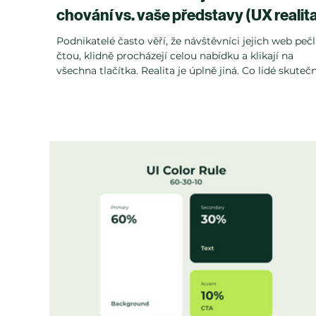
chování vs. vaše představy (UX realit
Podnikatelé často věří, že návštěvníci jejich web pečl
čtou, klidně procházejí celou nabídku a klikají na
všechna tlačítka. Realita je úplně jiná. Co lidé skuteč
dělají na webu? Lidé jsou na webu netrpěliví, rozhodu
se během vteřin a většinu obsahu pouze přeletí očim
A pokud web není přizpůsobený tomu, jak lidé
skutečně fungují, nepomůže ani atraktivní grafika.
Tento článek rozbíjí nejčastější mýty a ukazuje, jak
reálné chování uživatelů ovlivňuje výsledky vašeho 