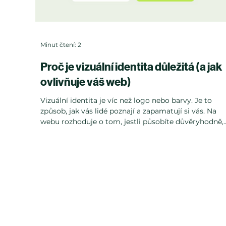
Minut čtení: 2
Proč je vizuální identita důležitá (a jak
ovlivňuje váš web)
Vizuální identita je víc než logo nebo barvy. Je to
způsob, jak vás lidé poznají a zapamatují si vás. Na
webu rozhoduje o tom, jestli působíte důvěryhodně,
profesionálně - nebo nejasně a roztříštěně.