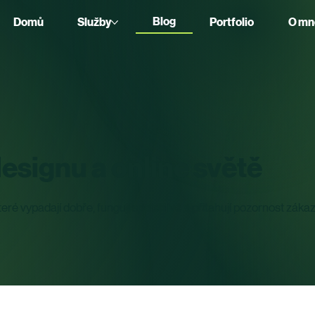
Blog
Domů
Služby
Portfolio
O mn
Blog
esignu a online světě
teré vypadají dobře, fungují spolehlivě a přitahují pozornost zákaz