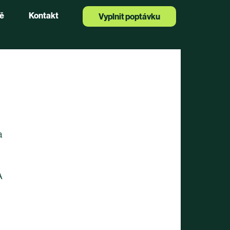
ě
Kontakt
Vyplnit poptávku
 
A 