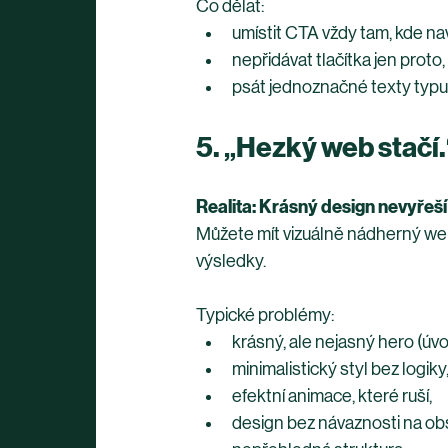
Co dělat:
umístit CTA vždy tam, kde na
nepřidávat tlačítka jen proto, 
psát jednoznačné texty typu 
5. „Hezký web stačí.
Realita: Krásný design nevyřeší
Můžete mít vizuálně nádherný web 
výsledky.
Typické problémy:
krásný, ale nejasný hero (úvo
minimalistický styl bez logiky
efektní animace, které ruší,
design bez návaznosti na ob