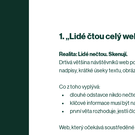
1. „Lidé čtou celý we
Realita: Lidé nečtou. Skenují.
Drtivá většina návštěvníků web po
nadpisy, krátké úseky textu, obrázk
Co z toho vyplývá:
dlouhé odstavce nikdo nečte
klíčové informace musí být n
první věta rozhoduje, jestli č
Web, který očekává soustředěné č