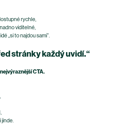
dostupné rychle,
snadno viditelné,
idé „si to najdou sami“.
řed stránky každý uvidí.“
 nejvýraznější CTA.
,
,
 jinde.