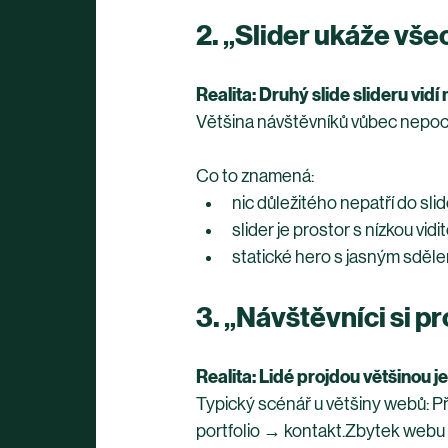
2. „Slider ukáže vše
Realita: Druhý slide slideru vidí
Většina návštěvníků vůbec nepochopí
Co to znamená:
nic důležitého nepatří do slid
slider je prostor s nízkou vidit
statické hero s jasným sděle
3. „Návštěvníci si p
Realita: Lidé projdou většinou j
Typický scénář u většiny webů: P
portfolio → kontakt.Zbytek webu 