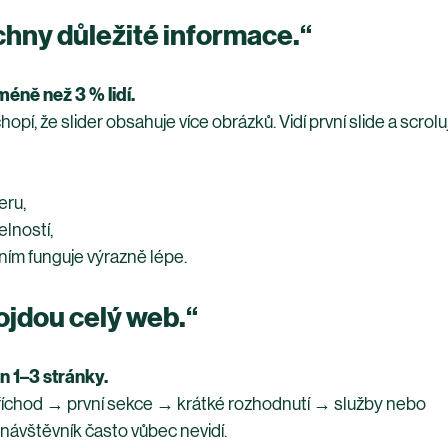
chny důležité informace.“
 méně než 3 % lidí.
, že slider obsahuje více obrázků. Vidí první slide a scrolují
eru,
elností,
ním funguje výrazně lépe.
rojdou celý web.“
en 1–3 stránky.
říchod → první sekce → krátké rozhodnutí → služby nebo 
návštěvník často vůbec nevidí.