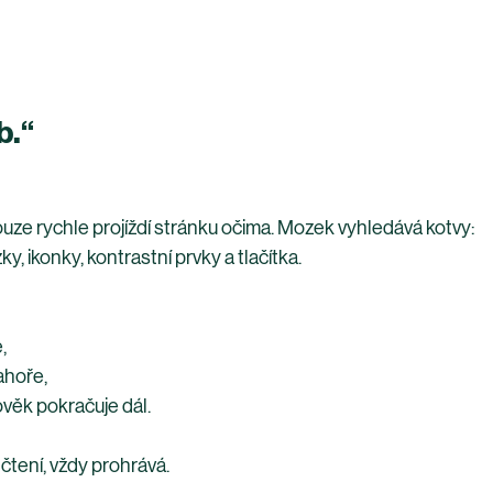
b.“
uze rychle projíždí stránku očima. Mozek vyhledává kotvy: 
y, ikonky, kontrastní prvky a tlačítka.
,
ahoře,
lověk pokračuje dál.
tení, vždy prohrává.