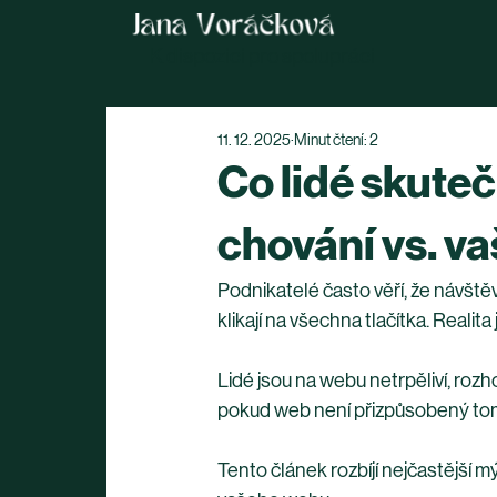
K dispozici pro spolupráci
11. 12. 2025
Minut čtení: 2
Co lidé skuteč
chování vs. va
Podnikatelé často věří, že návštěv
klikají na všechna tlačítka. Realit
Lidé jsou na webu netrpěliví, rozh
pokud web není přizpůsobený tomu,
Tento článek rozbíjí nejčastější mý