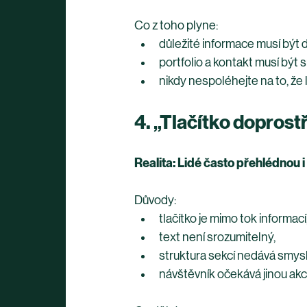
Co z toho plyne:
důležité informace musí být 
portfolio a kontakt musí být 
nikdy nespoléhejte na to, že l
4. „Tlačítko doprost
Realita: Lidé často přehlédnou i
Důvody:
tlačítko je mimo tok informací
text není srozumitelný,
struktura sekcí nedává smysl
návštěvník očekává jinou akci