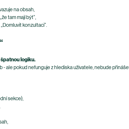
vazuje na obsah,
„že tam mají být“,
„Domluvit konzultaci“.
“
 špatnou logiku.
- ale pokud nefunguje z hlediska uživatele, nebude přináše
dní sekce),
,
sah,