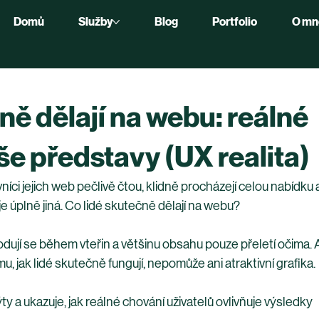
Domů
Služby
Blog
Portfolio
O mn
ně dělají na webu: reálné
še představy (UX realita)
níci jejich web pečlivě čtou, klidně procházejí celou nabídku a
a je úplně jiná. Co lidé skutečně dělají na webu?
odují se během vteřin a většinu obsahu pouze přeletí očima. 
 jak lidé skutečně fungují, nepomůže ani atraktivní grafika.
ty a ukazuje, jak reálné chování uživatelů ovlivňuje výsledky 