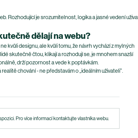
Rozhodující je srozumitelnost, logika a jasné vedení uživa
skutečně dělají na webu?
e kvůli designu, ale kvůli tomu, že návrh vychází z mylných 
idé skutečně čtou, klikají a rozhodují se, je mnohem snazší 
ionálně, drží pozornost a vede k poptávkám.
ealitě chování - ne představám o „ideálním uživateli“.
spozici. Pro více informací kontaktujte vlastníka webu.