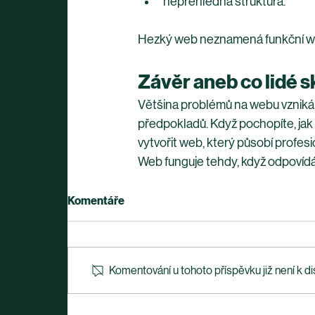
nepřehledná struktura.
Hezký web neznamená funkční web. 
Závěr aneb co lidé 
Většina problémů na webu vzniká n
předpokladů. Když pochopíte, jak l
vytvořit web, který působí profes
Web funguje tehdy, když odpovídá r
Komentáře
Komentování u tohoto příspěvku již není k di